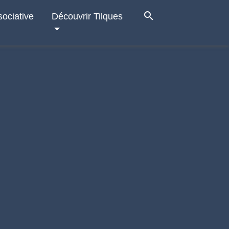
search
sociative
Découvrir Tilques