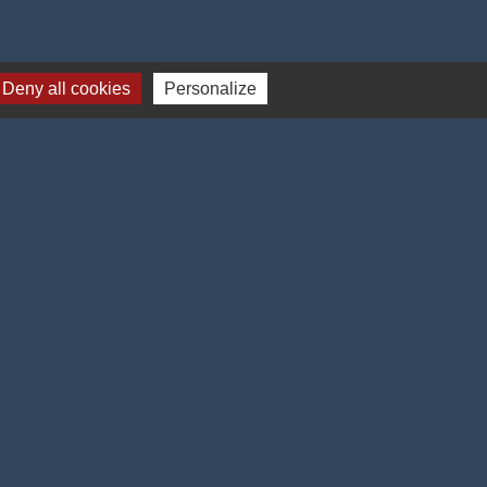
Deny all cookies
Personalize
Liens utiles
CAPSO
Département du Pas-de-Calais
Région Hauts-de-France
Conseiller-Numérique
Préfecture du Pas-de-Calais