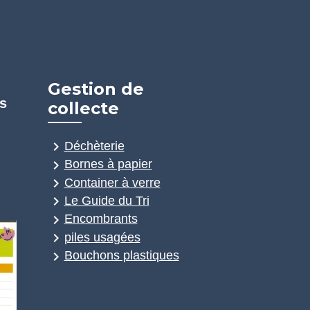
Gestion de
s
collecte
keyboard_arrow_right
Déchèterie
keyboard_arrow_right
Bornes à papier
keyboard_arrow_right
Container à verre
keyboard_arrow_right
Le Guide du Tri
keyboard_arrow_right
Encombrants
keyboard_arrow_right
piles usagées
keyboard_arrow_right
Bouchons plastiques