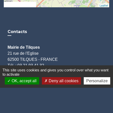
© OpenStreetMap
Leaflet
Contacts
Mairie de Tilques
21 rue de l'Eglise
62500 TILQUES - FRANCE
Tél. : 03.21.93.41.32
This site uses cookies and gives you control over what you want
✉️ : contact@mairie-tilques.fr
to activate
OK, accept all
Deny all cookies
Personalize
Horaires :
Lundi de 13h30 à 18h00,
Mardi de 9h00 à 12h00,
Jeudi et Vendredi de 13h30 à 17h30