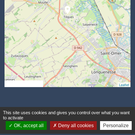
location_on
© OpenStreetMap
Leaflet
This site uses cookies and gives you control over what you want
Contacts
to activate
OK, accept all
Deny all cookies
Personalize
Mairie de Tilques