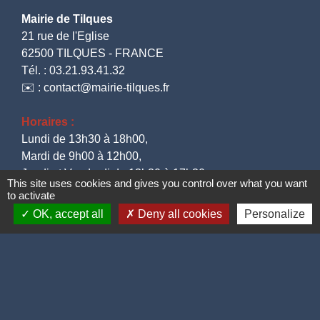
Mairie de Tilques
21 rue de l'Eglise
62500 TILQUES - FRANCE
Tél. : 03.21.93.41.32
✉️ : contact@mairie-tilques.fr
Horaires :
Lundi de 13h30 à 18h00,
Mardi de 9h00 à 12h00,
Jeudi et Vendredi de 13h30 à 17h30
This site uses cookies and gives you control over what you want
to activate
OK, accept all
Deny all cookies
Personalize
Liens utiles
CAPSO
Département du Pas-de-Calais